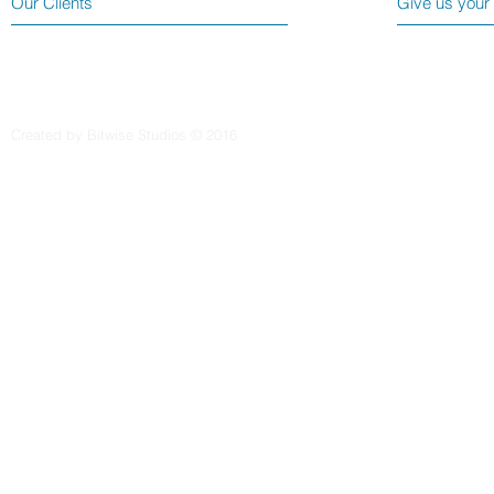
Our Clients
Give us your
Created by Bitwise Studios © 2016