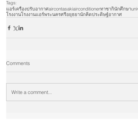
Tags:
แอร์
เครื่องปรับอากาศ
aircon
tasaki
airconditioner
ทาซากิ
นักศึกษา
uni
โรงงาน
โรงงานแอร์
พระนครศรีอยุธยา
นักคิด
ประดิษฐ์
อากาศ
Comments
Write a comment...